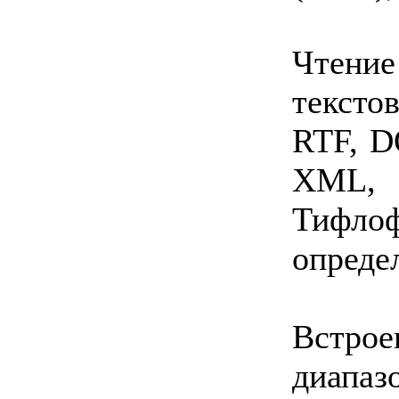
Чтение
текст
RTF, 
XML
Тифло
опреде
Встрое
диапа