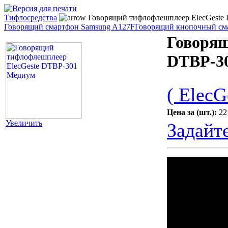
Тифлосредства
Говорящий тифлофлешплеер ElecGeste
Говорящий смартфон Samsung A127F
Говорящий кнопочный сма
Говорящ
DTBP-3
( ElecG
Цена за (шт.):
22
Увеличить
Задайт