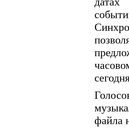
датах
событи
Синхр
позв
предл
часо
сегодн
Голосо
музыка
файла 