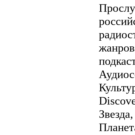
Прос
росс
радиос
жанров
подкаст
Аудио
Культ
Disco
Звезда
Плане