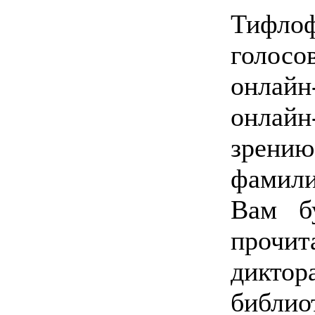
Тифло
голос
онлайн
онлайн
зрению
фамили
Вам б
прочи
диктор
библио