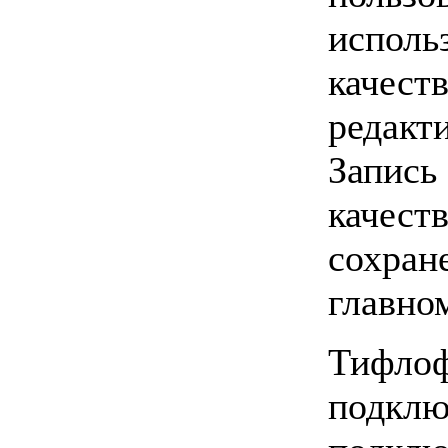
испол
качест
редакт
Запись
качес
сохран
главно
Тифло
подклю