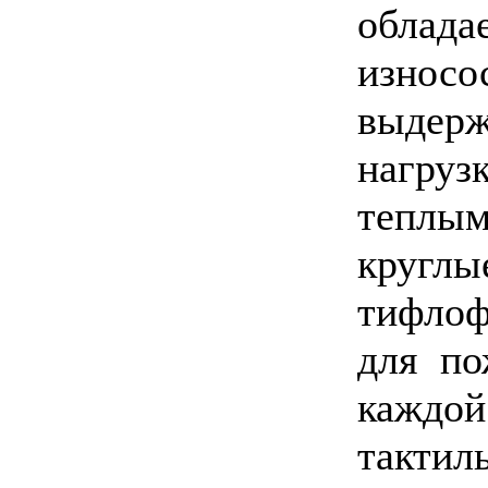
обл
износ
выдерж
нагруз
теплым
кру
тифло
для по
кажд
тактил