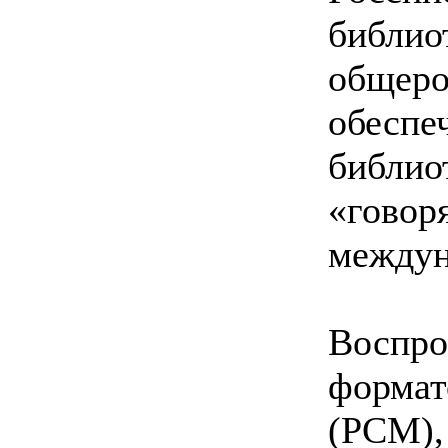
библио
общер
обесп
библио
«гово
междун
Воспр
форма
(PCM),