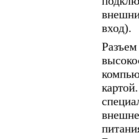
подкл
внешни
вход).
Разъе
высок
компью
карто
специа
внешн
питани