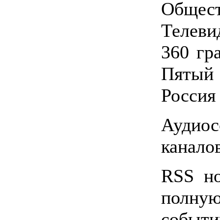
Обще
Телев
360 гр
Пятый
Россия 
Аудио
каналов
RSS но
полную
событи