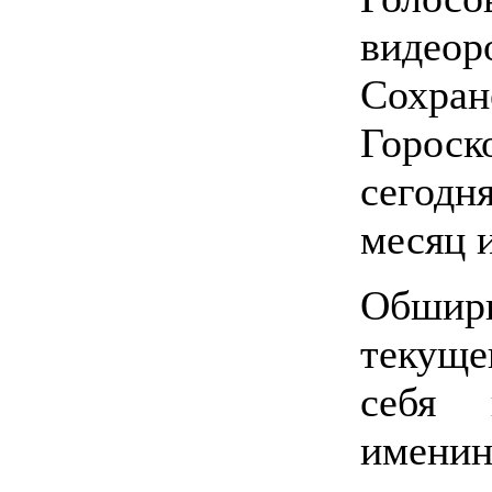
видеор
Сохран
Гороск
сегодн
месяц и
Обши
текуще
себя 
имени