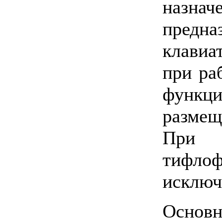
назнач
предн
клавиа
при ра
функц
размещ
При
тифло
исключ
Основн