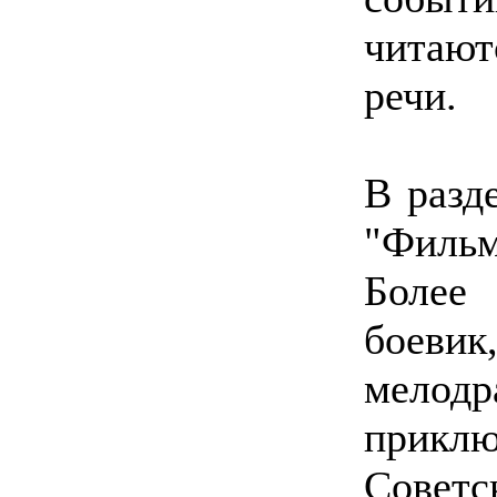
читаю
речи.
В разд
"Филь
Более
боевик
мело
приклю
Советс