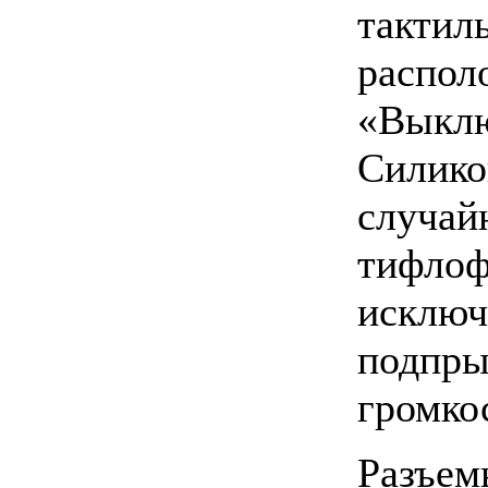
такти
распо
«Вык
Силик
слу
тифл
иск
подпр
громко
Разъе