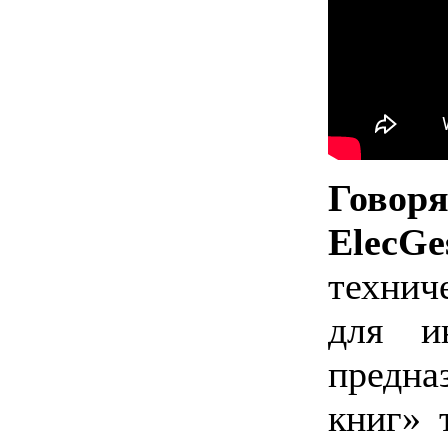
Гово
ElecG
технич
для и
предна
книг» 