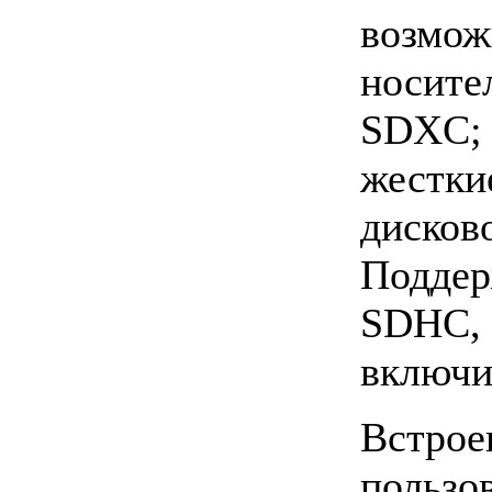
возмож
носит
SDXC;
жест
дисков
Подде
SDH
включи
Встрое
поль