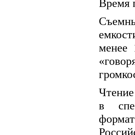
Время 
Съемн
емкост
менее 
«гово
громко
Чтение
в спе
форма
Росс