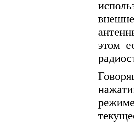
испол
внешне
антенн
этом е
радиос
Говор
нажат
режим
текущее