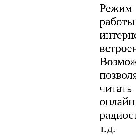
Режим 
работы
интерн
встр
Возмо
позвол
читать
онлайн
радиос
т.д.