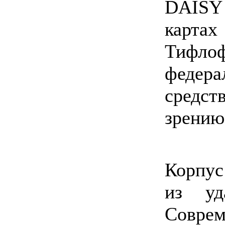
DAISY
карта
Тифл
федер
средст
зрению
Корпус
из уд
Cовре