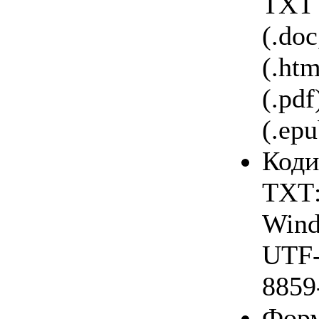
TXT (
(.do
(.ht
(.pdf
(.epu
Ко­ди
ТХТ
Wind
UTF-
8859
Фор­м