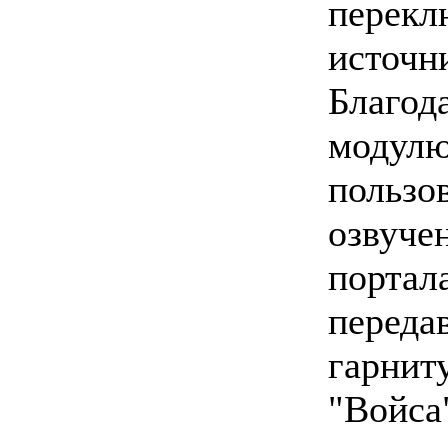
перек
источ
Благо
модул
пользо
озву
портал
переда
гарнит
"Войса