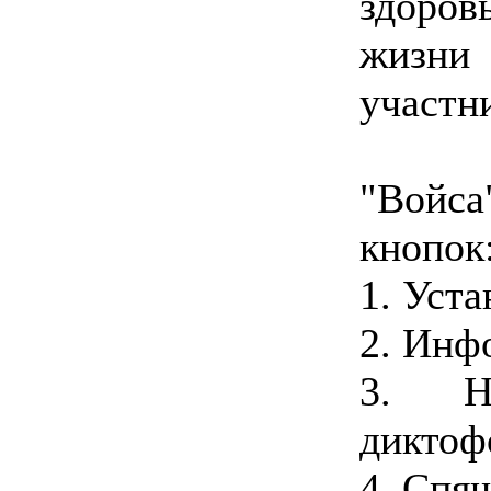
здоров
жизни
участн
"Войс
кнопок
1. Уста
2. Инф
3. На
диктоф
4. Спя