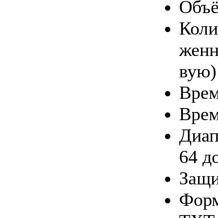
Объ­ё
Ко­ли
жен­н
вую)
Вре­м
Вре­м
Диа­п
64 д
За­щи
Фор­м