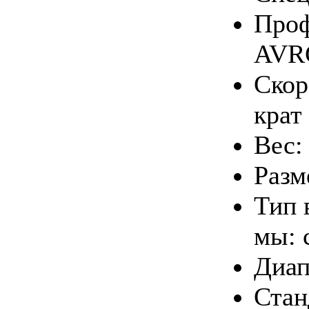
Про­
AVR
Ско­р
крат
Вес:
Раз­
Тип в
мы: с
Диа­п
Стан­