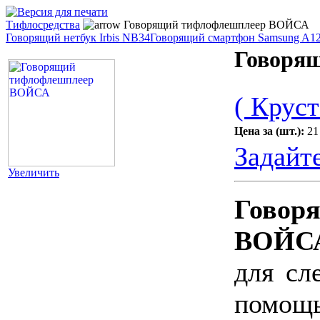
Тифлосредства
Говорящий тифлофлешплеер ВОЙСА
Говорящий нетбук Irbis NB34
Говорящий смартфон Samsung A1
Говоря
( Круст
Цена за (шт.):
21
Задайт
Увеличить
Гово
ВОЙС
для сл
помощ