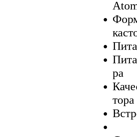
Atom
Фор­м
ка­с
Пи­та
Пи­та
ра
Каче
то­ра
Встр