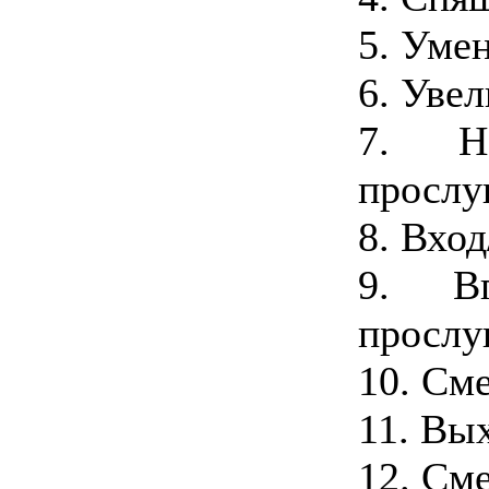
5. Уме
6. Уве
7. Н
прослу
8. Вхо
9. В
прослу
10. См
11. Вы
12. См