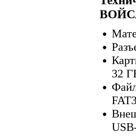
Техни
ВОЙС
Ма­те
Разъ
Кар­
32 Г
Фай­л
FAT3
Внеш
USB