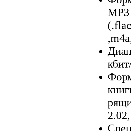
MP3 
(.fl
,m4a
Диа­п
кбит
Фор­м
кни­г
ря­щи
2.02,
Спе­ц