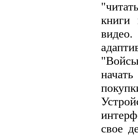
"чита
книги 
виде
адапт
"Войсы
начать
покупк
Устро
интерф
свое д