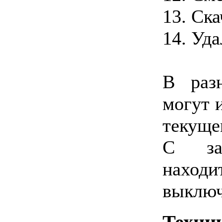
13. Ск
14. Уд
В раз
могут 
текуще
С зад
наход
выключ