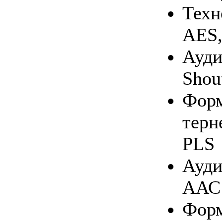
Тех­н
AES,
Ауди
Shout
Фор­м
тер­
PLS
Аудио
ААС
Фор­м