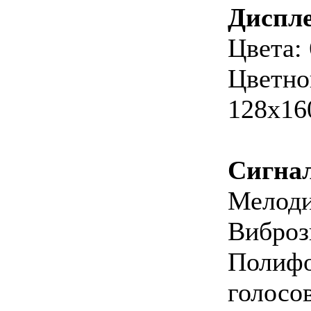
Диспл
Цвета:
Цветно
128x16
Сигна
Мелоди
Виброз
Полифо
голосов