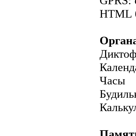
GPRS: c
HTML б
Органа
Дикто
Календ
Часы
Будиль
Кальку
Памят