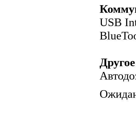
Комму
USB Int
BlueTo
Другое
Автодо
Ожидан