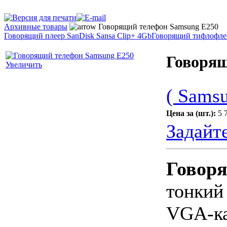
Архивные товары
Говорящий телефон Samsung E250
Говорящий плеер SanDisk Sansa Clip+ 4Gb
Говорящий тифлофле
Говорящ
Увеличить
( Samsu
Цена за (шт.):
5 
Задайт
Говоря
тонкий
VGA-ка