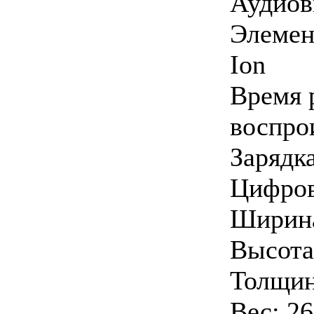
Аудиов
Элемен
Ion
Время 
воспро
Зарядк
Цифров
Ширина
Высота
Толщин
Вес: 2