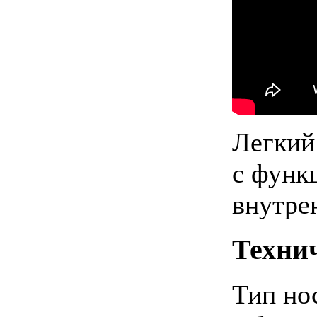
Легкий
с функ
внутре
Техни
Тип нос