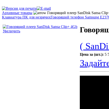
Архивные товары
Говорящий плеер SanDisk Sansa Clip
Клавиатура ПК для незрячих
Говорящий телефон Samsung E237
Говорящ
Увеличить
( SanDi
Цена за (шт.):
5 
Задайт