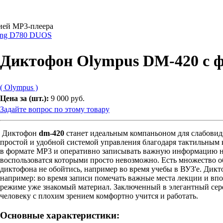
ией MP3-плеера
ung D780 DUOS
Диктофон Olympus DM-420 с 
( Olympus )
Цена за (шт.):
9 000 руб.
Задайте вопрос по этому товару
Диктофон
dm-420
станет идеальным компаньоном для слабовидя
простой и удобной системой управления благодаря тактильным
в формате MP3 и оперативно записывать важную информацию н
воспользоватся которыми просто невозможно. Есть множество о
диктофона не обойтись, например во время учебы в ВУЗ'е. Дикт
например: во время записи помечать важные места лекции и вп
режиме уже знакомый материал. Заключенный в элегантный сер
человеку с плохим зрением комфортно учится и работать.
Основные характеристики: