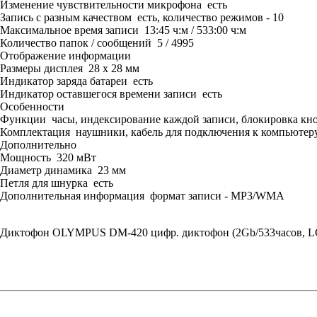
Изменение чувствительности микрофона есть
Запись с разным качеством есть, количество режимов - 10
Максимальное время записи 13:45 ч:м / 533:00 ч:м
Количество папок / сообщений 5 / 4995
Отображение информации
Размеры дисплея 28 х 28 мм
Индикатор заряда батареи есть
Индикатор оставшегося времени записи есть
Особенности
Функции часы, индексирование каждой записи, блокировка кно
Комплектация наушники, кабель для подключения к компьютер
Дополнительно
Мощность 320 мВт
Диаметр динамика 23 мм
Петля для шнурка есть
Дополнительная информация формат записи - MP3/WMA
Диктофон OLYMPUS DM-420 цифр. диктофон (2Gb/533часов, L