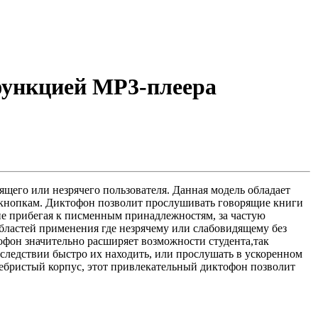
функцией MP3-плеера
щего или незрячего пользователя. Данная модель обладает
 кнопкам. Диктофон позволит прослушивать говорящие книги
е прибегая к писменным принадлежностям, за частую
бластей применения где незрячему или слабовидящему без
офон значительно расширяет возможности студента,так
оследствии быстро их находить, или прослушать в ускоренном
ебристый корпус, этот привлекательный диктофон позволит