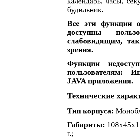
календарь, часы, сек
будильник.
Все эти функции 
доступны польз
слабовидящим, так
зрения.
Функции недосту
пользователям: Инт
JAVA приложения.
Технические харак
Тип корпуса:
Монобл
Габариты:
108x45x13
г.;