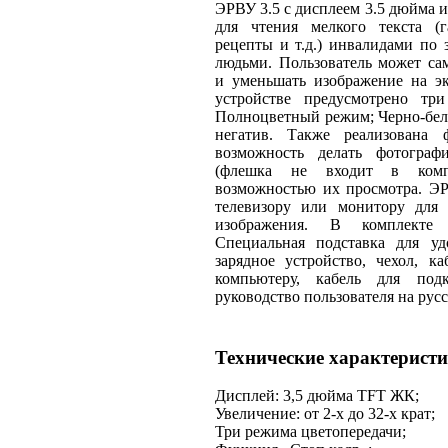
ЭРВУ 3.5 с дисплеем 3.5 дюйма и
для чтения мелкого текста (г
рецепты и т.д.) инвалидами по
людьми. Пользователь может са
и уменьшать изображение на эк
устройстве предусмотрено три
Полноцветный режим; Черно-бел
негатив. Также реализована 
возможность делать фотогра
(флешка не входит в комп
возможностью их просмотра. Э
телевизору или монитору для 
изображения. В комплекте
Специальная подставка для уд
зарядное устройство, чехол, к
компьютеру, кабель для подк
руководство пользователя на русс
Технические характеристи
Дисплей: 3,5 дюйма TFT ЖК;
Увеличение: от 2-х до 32-х крат;
Три режима цветопередачи;