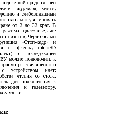
 подсветкой предназначен
азеты, журналы, книги,
 зрению и слабовидящими
мостоятельно увеличивать
ране от 2 до 32 крат. В
 режима цветопередачи:
ый позитив; Черно-белый
функция «Стоп-кадр» и
фии на флешку microSD
лект) с последующей
РВУ можно подключить к
просмотра увеличенного
 с устройством идёт:
обства чтения со стола,
абель для подключения к
лючения к телевизору,
ком языке.
ки: