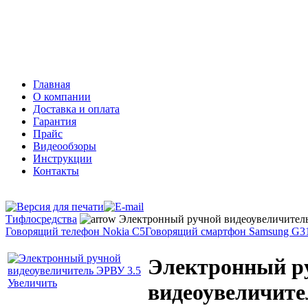
Тифлосредства
Архивные товары
Главная
О компании
Доставка и оплата
Гарантия
Прайс
Видеообзоры
Инструкции
Контакты
Тифлосредства
Электронный ручной видеоувеличител
Говорящий телефон Nokia C5
Говорящий смартфон Samsung G3
Электронный р
Увеличить
видеоувеличите